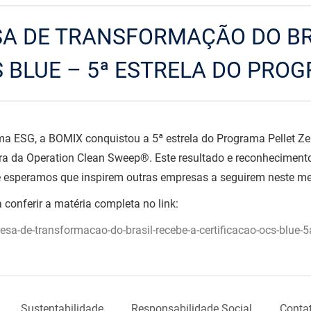
SA DE TRANSFORMAÇÃO DO BR
 BLUE – 5ª ESTRELA DO PRO
ma ESG, a BOMIX conquistou a 5ª estrela do Programa Pellet Ze
dora da Operation Clean Sweep®. Este resultado e reconhecimen
 e esperamos que inspirem outras empresas a seguirem neste 
onferir a matéria completa no link:
esa-de-transformacao-do-brasil-recebe-a-certificacao-ocs-blue-5
Sustentabilidade
Responsabilidade Social
Conta