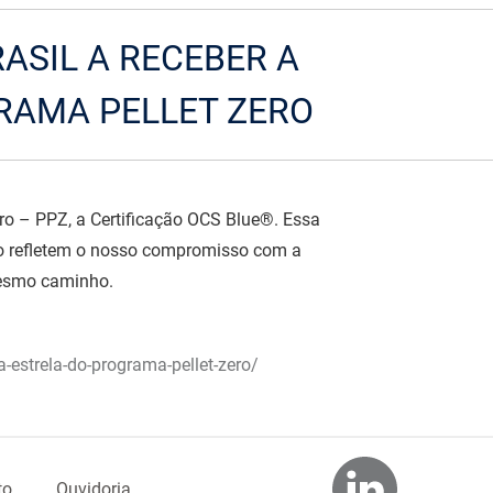
ASIL A RECEBER A
GRAMA PELLET ZERO
ro – PPZ, a Certificação OCS Blue®. Essa
to refletem o nosso compromisso com a
mesmo caminho.
a-estrela-do-programa-pellet-zero/
to
Ouvidoria