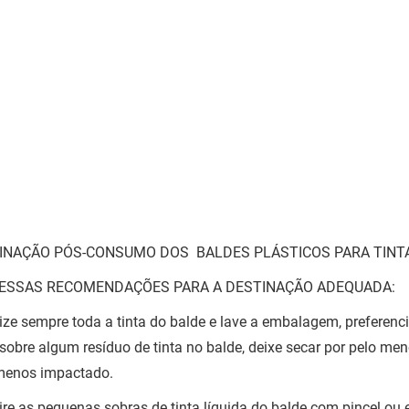
INAÇÃO PÓS-CONSUMO DOS BALDES PLÁSTICOS PARA TINT
 ESSAS RECOMENDAÇÕES PARA A DESTINAÇÃO ADEQUADA:
ilize sempre toda a tinta do balde e lave a embalagem, preferen
sobre algum resíduo de tinta no balde, deixe secar por pelo me
menos impactado.
tire as pequenas sobras de tinta líquida do balde com pincel ou