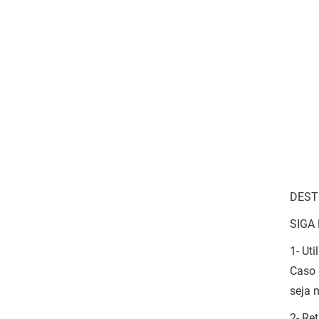
DEST
SIGA
1- Ut
Caso 
seja 
2- Re