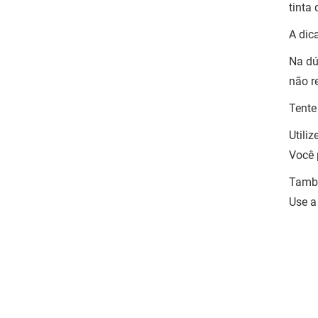
tinta
A dic
Na dú
não r
Tente
Utili
Você 
També
Use a 