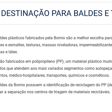
| DESTINAÇÃO PARA BALDES E 
ldes plásticos fabricados pela Bomix são a melhor escolha pa
zes e esmaltes, texturas, massas niveladoras, impermeabilizant
cas e látex.
são fabricados em polipropileno (PP), um material plástico muito 
tos que atendem aos mais variados segmentos como autopeças,
ntos, médico-hospitalares, transportes, químicos e cosméticos.
ldes da Bomix possuem a identificação de reciclagem do PP 
itar a separação nos centros de triagem de materiais recicláveis.