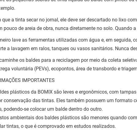
xemplo.
 que a tinta secar no jornal, ele deve ser descartado no lixo c
 pouco de areia de obra, nunca diretamente no solo. Quando a t
imeiro lave as ferramentas utilizadas com água e, em seguida, 
rte a lavagem em ralos, tanques ou vasos sanitários. Nunca des
caminhe os baldes para a reciclagem por meio da coleta seletiva
trega voluntária (PEVs), ecopontos, área de transbordo e triage
RMAÇÕES IMPORTANTES
ldes plásticos da BOMIX são leves e ergonômicos, com tampas 
r conservação das tintas. Eles também possuem um formato cô
s, podendo-se colocar um balde dentro do outro.
stos ambientais dos baldes plásticos são menores quando com
ar tintas, o que é comprovado em estudos realizados.