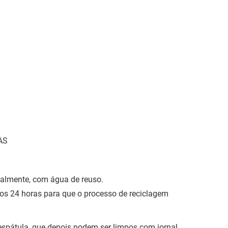
AS
cialmente, com água de reuso.
nos 24 horas para que o processo de reciclagem
 espátula, que depois podem ser limpos com jornal,