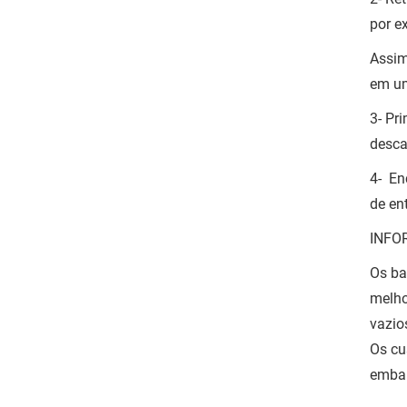
por e
Assim
em um
3- Pr
desca
4- En
de en
INFO
Os ba
melho
vazio
Os cu
embal