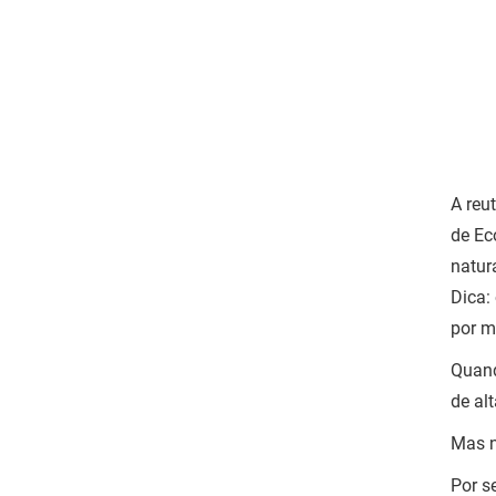
A reu
de Ec
natur
Dica:
por m
Quand
de al
Mas n
Por s