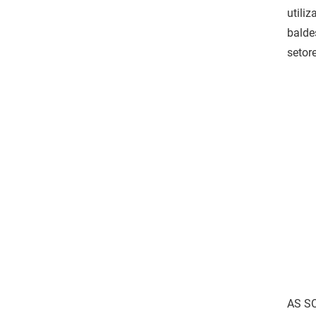
utili
balde
setor
AS SO